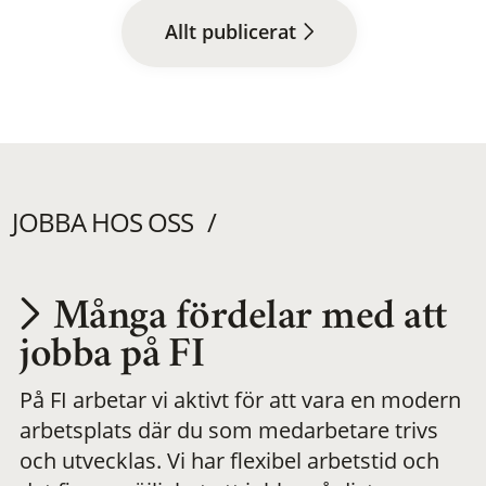
Allt publicerat
JOBBA HOS OSS
Många fördelar med att
Utvecklas på en
jobba på FI
På FI arbetar vi aktivt för att vara en modern
meningsfull och
arbetsplats där du som medarbetare trivs
och utvecklas. Vi har flexibel arbetstid och
flexibel