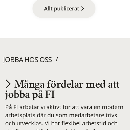
Allt publicerat
JOBBA HOS OSS
Många fördelar med att
Utvecklas på en
jobba på FI
På FI arbetar vi aktivt för att vara en modern
meningsfull och
arbetsplats där du som medarbetare trivs
och utvecklas. Vi har flexibel arbetstid och
flexibel