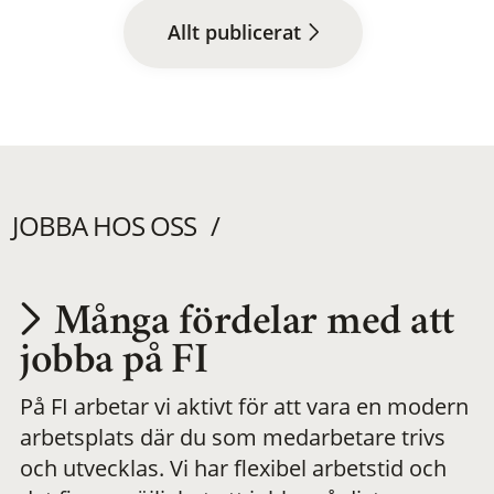
Allt publicerat
JOBBA HOS OSS
Många fördelar med att
Utvecklas på en
jobba på FI
På FI arbetar vi aktivt för att vara en modern
meningsfull och
arbetsplats där du som medarbetare trivs
och utvecklas. Vi har flexibel arbetstid och
flexibel