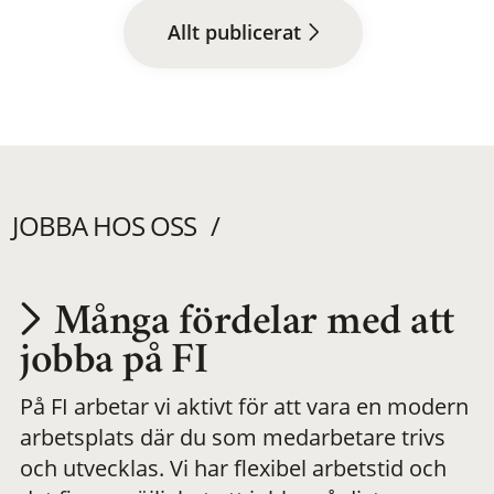
Allt publicerat
JOBBA HOS OSS
Många fördelar med att
Utvecklas på en
jobba på FI
På FI arbetar vi aktivt för att vara en modern
meningsfull och
arbetsplats där du som medarbetare trivs
och utvecklas. Vi har flexibel arbetstid och
flexibel