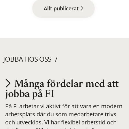
Allt publicerat
JOBBA HOS OSS
Många fördelar med att
Utvecklas på en
jobba på FI
På FI arbetar vi aktivt för att vara en modern
meningsfull och
arbetsplats där du som medarbetare trivs
och utvecklas. Vi har flexibel arbetstid och
flexibel