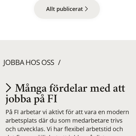
Allt publicerat
JOBBA HOS OSS
Många fördelar med att
Utvecklas på en
jobba på FI
På FI arbetar vi aktivt för att vara en modern
meningsfull och
arbetsplats där du som medarbetare trivs
och utvecklas. Vi har flexibel arbetstid och
flexibel