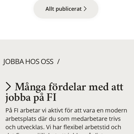
Allt publicerat
JOBBA HOS OSS
Många fördelar med att
Utvecklas på en
jobba på FI
På FI arbetar vi aktivt för att vara en modern
meningsfull och
arbetsplats där du som medarbetare trivs
och utvecklas. Vi har flexibel arbetstid och
flexibel