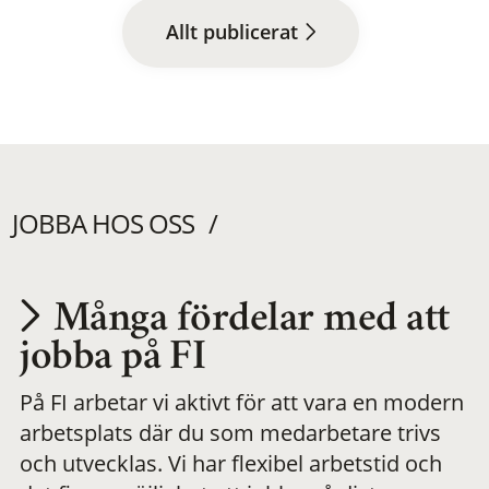
Allt publicerat
JOBBA HOS OSS
Många fördelar med att
Utvecklas på en
jobba på FI
På FI arbetar vi aktivt för att vara en modern
meningsfull och
arbetsplats där du som medarbetare trivs
och utvecklas. Vi har flexibel arbetstid och
flexibel