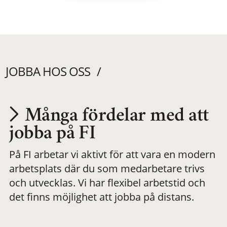
JOBBA HOS OSS
Många fördelar med att
Utvecklas på en
jobba på FI
På FI arbetar vi aktivt för att vara en modern
meningsfull och
arbetsplats där du som medarbetare trivs
och utvecklas. Vi har flexibel arbetstid och
flexibel
det finns möjlighet att jobba på distans.
arbetsplats