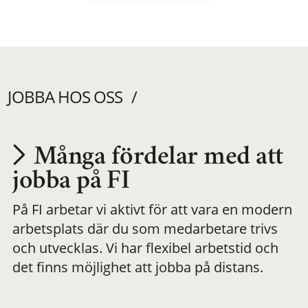
JOBBA HOS OSS
Många fördelar med att
Utvecklas på en
jobba på FI
På FI arbetar vi aktivt för att vara en modern
meningsfull och
arbetsplats där du som medarbetare trivs
och utvecklas. Vi har flexibel arbetstid och
flexibel
det finns möjlighet att jobba på distans.
arbetsplats