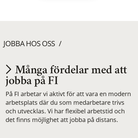
JOBBA HOS OSS
Många fördelar med att
Utvecklas på en
jobba på FI
På FI arbetar vi aktivt för att vara en modern
meningsfull och
arbetsplats där du som medarbetare trivs
och utvecklas. Vi har flexibel arbetstid och
flexibel
det finns möjlighet att jobba på distans.
arbetsplats