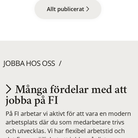
Allt publicerat
JOBBA HOS OSS
Många fördelar med att
Utvecklas på en
jobba på FI
På FI arbetar vi aktivt för att vara en modern
meningsfull och
arbetsplats där du som medarbetare trivs
och utvecklas. Vi har flexibel arbetstid och
flexibel