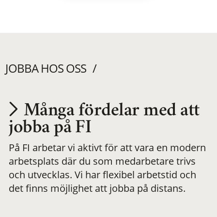
JOBBA HOS OSS
Många fördelar med att
Utvecklas på en
jobba på FI
På FI arbetar vi aktivt för att vara en modern
meningsfull och
arbetsplats där du som medarbetare trivs
och utvecklas. Vi har flexibel arbetstid och
flexibel
det finns möjlighet att jobba på distans.
arbetsplats