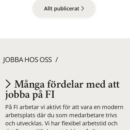
Allt publicerat
JOBBA HOS OSS
Många fördelar med att
Utvecklas på en
jobba på FI
På FI arbetar vi aktivt för att vara en modern
meningsfull och
arbetsplats där du som medarbetare trivs
och utvecklas. Vi har flexibel arbetstid och
flexibel