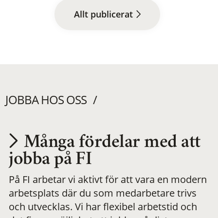
Allt publicerat
JOBBA HOS OSS
Många fördelar med att
Utvecklas på en
jobba på FI
På FI arbetar vi aktivt för att vara en modern
meningsfull och
arbetsplats där du som medarbetare trivs
och utvecklas. Vi har flexibel arbetstid och
flexibel