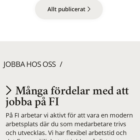
Allt publicerat
JOBBA HOS OSS
Många fördelar med att
Utvecklas på en
jobba på FI
På FI arbetar vi aktivt för att vara en modern
meningsfull och
arbetsplats där du som medarbetare trivs
och utvecklas. Vi har flexibel arbetstid och
flexibel