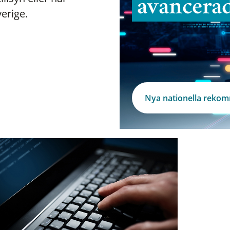
avancera
verige.
Nya nationella reko