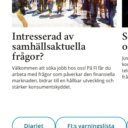
Intresserad av
S
samhällsaktuella
o
frågor?
Ju
ko
Välkommen att söka jobb hos oss! På FI får du
te
arbeta med frågor som påverkar den finansiella
frå
marknaden, bidrar till en hållbar utveckling och
stärker konsumentskyddet.
Diariet
FI:s varningslista