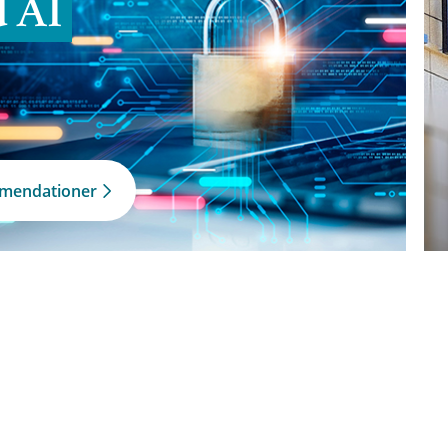
d AI
mmendationer