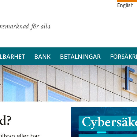
English
ansmarknad för alla
LBARHET
BANK
BETALNINGAR
FÖRSÄKR
nd?
Cybersäke
illsyn eller har