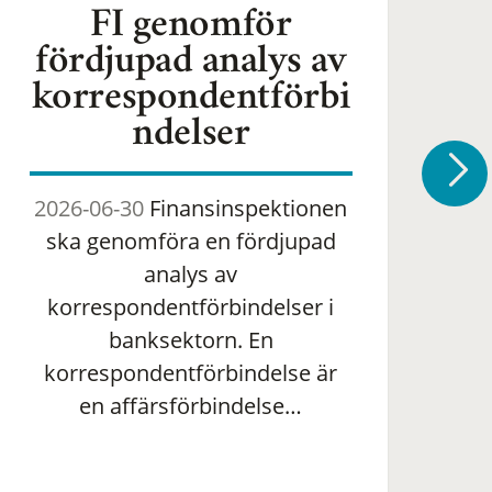
FI genomför
fördjupad analys av
korrespondentförbi
ndelser
2026-06-30
Finansinspektionen
2
ska genomföra en fördjupad
om 
analys av
ha
korrespondentförbindelser i
banksektorn. En
om
korrespondentförbindelse är
en affärsförbindelse…