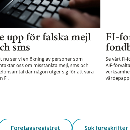
e upp för falska mejl
FI-fo
ch sms
fondb
st nu ser vi en ökning av personer som
Se vårt FI-
ntaktar oss om misstänkta mejl, sms och
AIF-förvalt
lefonsamtal där någon utger sig för att vara
verksamhet 
n FI.
värdepappe
Företagsregistret
Sök föreskrifter 