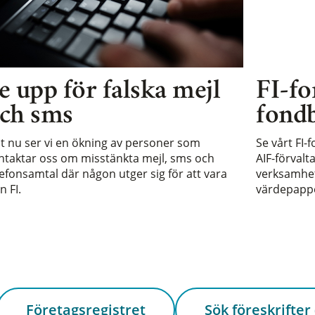
e upp för falska mejl
FI-fo
ch sms
fondb
st nu ser vi en ökning av personer som
Se vårt FI-
ntaktar oss om misstänkta mejl, sms och
AIF-förvalt
lefonsamtal där någon utger sig för att vara
verksamhet 
n FI.
värdepappe
Företagsregistret
Sök föreskrifter 