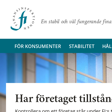
En stabil och väl fungerande fin
FÖR KONSUMENTER
STABILITET
HÅL
Har företaget tillstå
Kontrollera om ett företag står under FI:s t