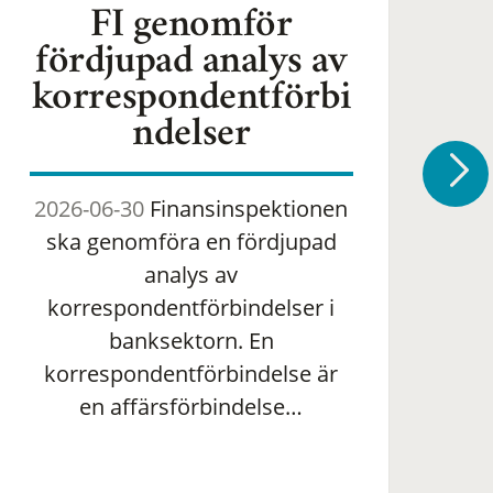
FI genomför
fördjupad analys av
korrespondentförbi
ndelser
2026-06-30
Finansinspektionen
2
ska genomföra en fördjupad
om 
analys av
ha
korrespondentförbindelser i
banksektorn. En
om
korrespondentförbindelse är
en affärsförbindelse…