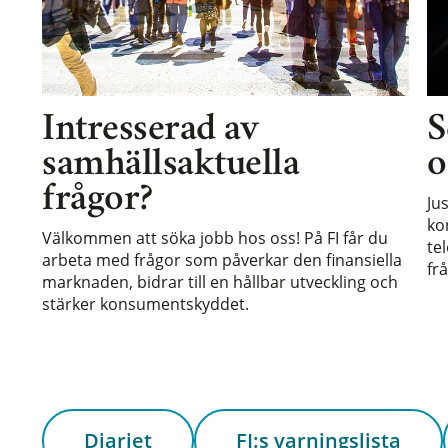
Intresserad av
S
samhällsaktuella
o
frågor?
Ju
ko
Välkommen att söka jobb hos oss! På FI får du
te
arbeta med frågor som påverkar den finansiella
frå
marknaden, bidrar till en hållbar utveckling och
stärker konsumentskyddet.
Diariet
FI:s varningslista