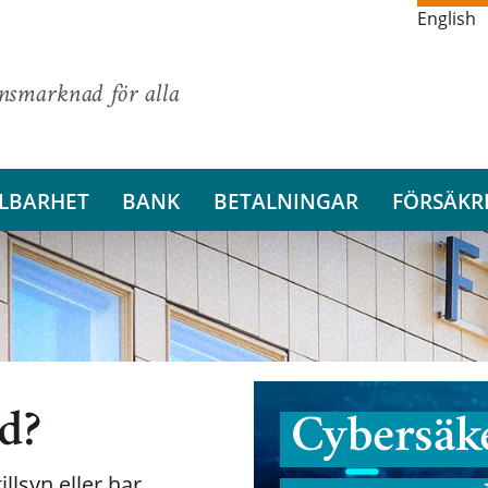
English
ansmarknad för alla
LBARHET
BANK
BETALNINGAR
FÖRSÄKR
nd?
Cybersäke
illsyn eller har