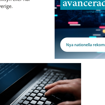
avancera
verige.
Nya nationella reko