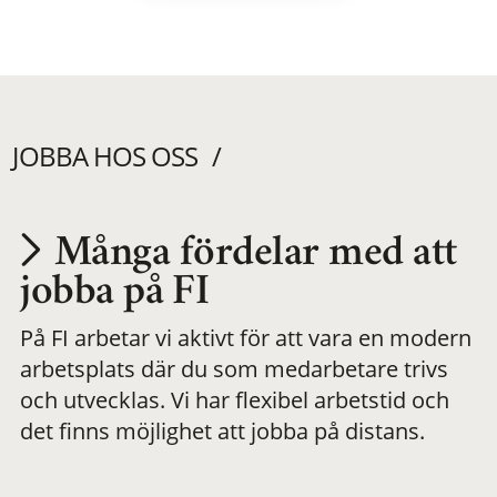
JOBBA HOS OSS
Många fördelar med att
Utvecklas på en
jobba på FI
På FI arbetar vi aktivt för att vara en modern
meningsfull och
arbetsplats där du som medarbetare trivs
och utvecklas. Vi har flexibel arbetstid och
flexibel
det finns möjlighet att jobba på distans.
arbetsplats