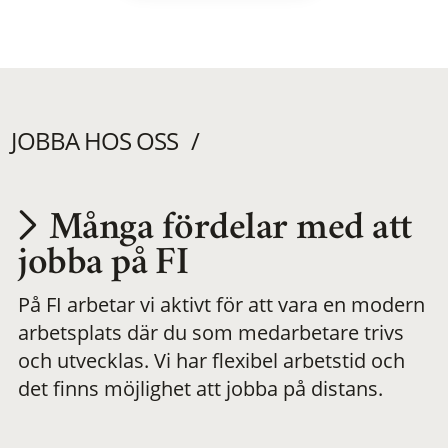
JOBBA HOS OSS
Många fördelar med att
Utvecklas på en
jobba på FI
På FI arbetar vi aktivt för att vara en modern
meningsfull och
arbetsplats där du som medarbetare trivs
och utvecklas. Vi har flexibel arbetstid och
flexibel
det finns möjlighet att jobba på distans.
arbetsplats