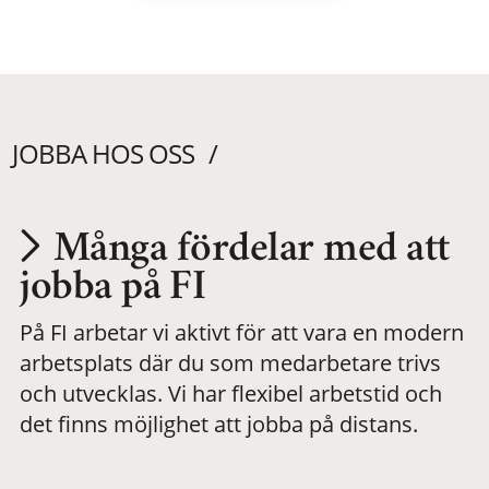
JOBBA HOS OSS
Många fördelar med att
Utvecklas på en
jobba på FI
På FI arbetar vi aktivt för att vara en modern
meningsfull och
arbetsplats där du som medarbetare trivs
och utvecklas. Vi har flexibel arbetstid och
flexibel
det finns möjlighet att jobba på distans.
arbetsplats