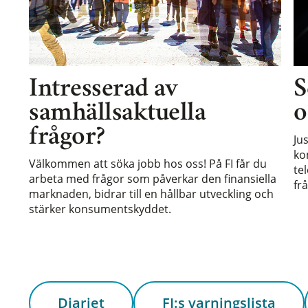
Intresserad av
S
samhällsaktuella
o
frågor?
Ju
ko
Välkommen att söka jobb hos oss! På FI får du
te
arbeta med frågor som påverkar den finansiella
frå
marknaden, bidrar till en hållbar utveckling och
stärker konsumentskyddet.
Diariet
FI:s varningslista