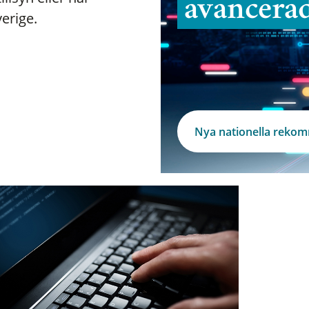
avancera
verige.
Nya nationella reko