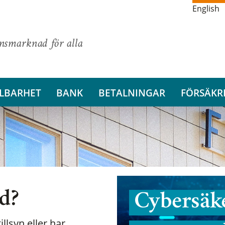
English
ansmarknad för alla
LBARHET
BANK
BETALNINGAR
FÖRSÄKR
nd?
Cybersäke
illsyn eller har