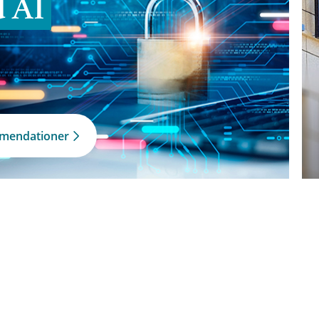
d AI
mmendationer