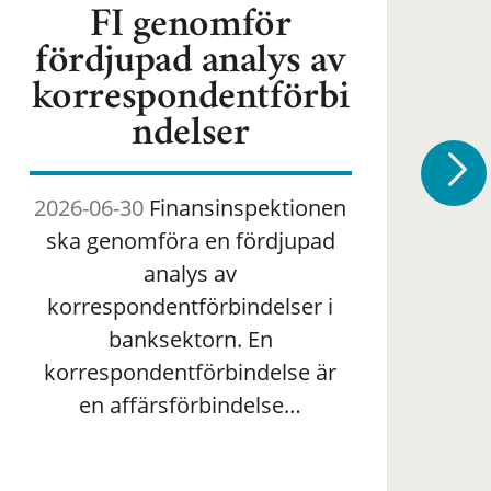
FI genomför
fördjupad analys av
korrespondentförbi
ndelser
2026-06-30
Finansinspektionen
2
ska genomföra en fördjupad
om 
analys av
ha
korrespondentförbindelser i
banksektorn. En
om
korrespondentförbindelse är
en affärsförbindelse…