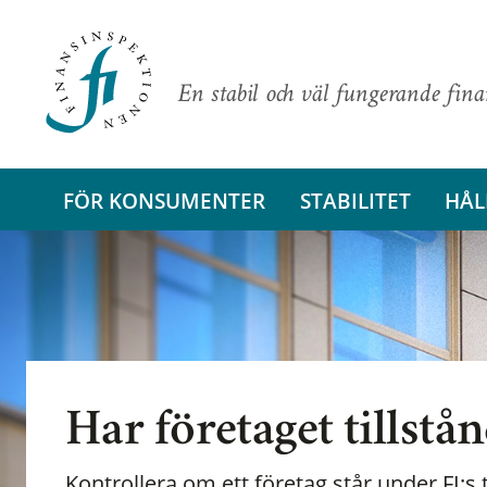
En stabil och väl fungerande fin
FÖR KONSUMENTER
STABILITET
HÅL
Har företaget tillstå
Kontrollera om ett företag står under FI:s t