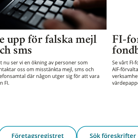
e upp för falska mejl
FI-fo
ch sms
fondb
st nu ser vi en ökning av personer som
Se vårt FI-
ntaktar oss om misstänkta mejl, sms och
AIF-förvalt
lefonsamtal där någon utger sig för att vara
verksamhet 
n FI.
värdepappe
Företagsregistret
Sök föreskrifter 