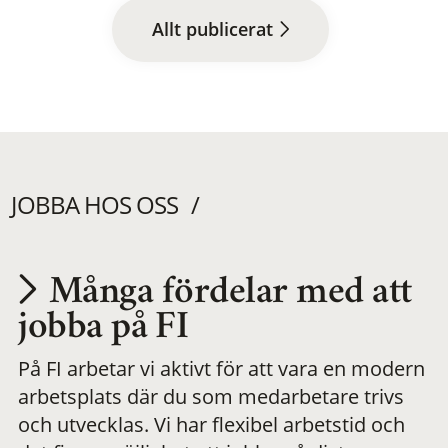
Allt publicerat
JOBBA HOS OSS
Många fördelar med att
Utvecklas på en
jobba på FI
På FI arbetar vi aktivt för att vara en modern
meningsfull och
arbetsplats där du som medarbetare trivs
och utvecklas. Vi har flexibel arbetstid och
flexibel