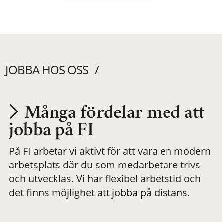
JOBBA HOS OSS
Många fördelar med att
Utvecklas på en
jobba på FI
På FI arbetar vi aktivt för att vara en modern
meningsfull och
arbetsplats där du som medarbetare trivs
och utvecklas. Vi har flexibel arbetstid och
flexibel
det finns möjlighet att jobba på distans.
arbetsplats