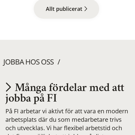
Allt publicerat
JOBBA HOS OSS
Många fördelar med att
Utvecklas på en
jobba på FI
På FI arbetar vi aktivt för att vara en modern
meningsfull och
arbetsplats där du som medarbetare trivs
och utvecklas. Vi har flexibel arbetstid och
flexibel