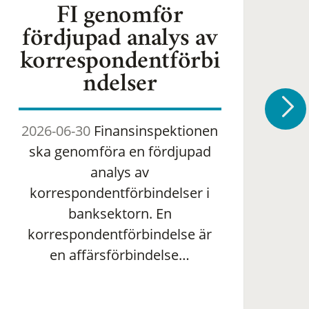
FI genomför
fördjupad analys av
korrespondentförbi
ndelser
2026-06-30
Finansinspektionen
2
ska genomföra en fördjupad
om 
analys av
ha
korrespondentförbindelser i
banksektorn. En
om
korrespondentförbindelse är
en affärsförbindelse…