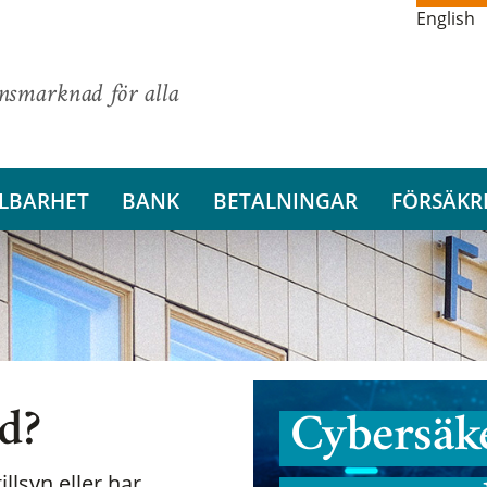
English
ansmarknad för alla
LBARHET
BANK
BETALNINGAR
FÖRSÄKR
nd?
Cybersäke
illsyn eller har