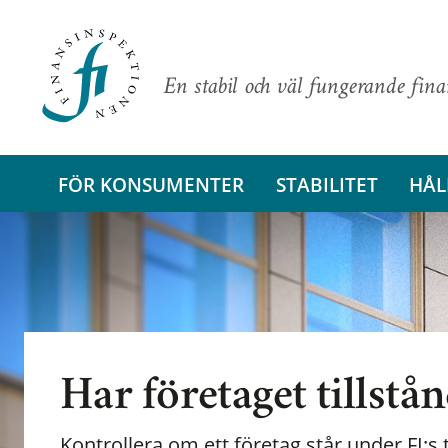
En stabil och väl fungerande fin
FÖR KONSUMENTER
STABILITET
HÅL
Har företaget tillstå
Kontrollera om ett företag står under FI:s t