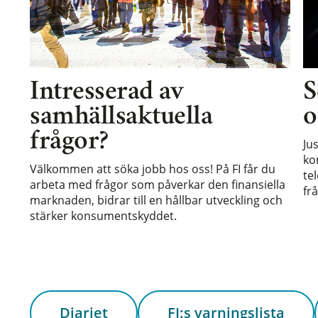
Intresserad av
S
samhällsaktuella
o
frågor?
Ju
ko
Välkommen att söka jobb hos oss! På FI får du
te
arbeta med frågor som påverkar den finansiella
frå
marknaden, bidrar till en hållbar utveckling och
stärker konsumentskyddet.
Diariet
FI:s varningslista