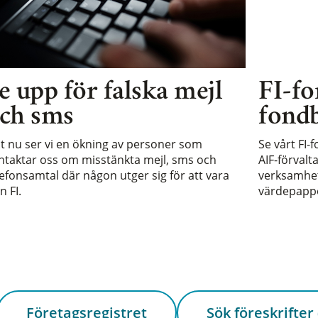
e upp för falska mejl
FI-fo
ch sms
fondb
st nu ser vi en ökning av personer som
Se vårt FI-
ntaktar oss om misstänkta mejl, sms och
AIF-förvalt
lefonsamtal där någon utger sig för att vara
verksamhet 
n FI.
värdepappe
Företagsregistret
Sök föreskrifter 