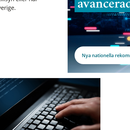
avancera
verige.
Nya nationella reko