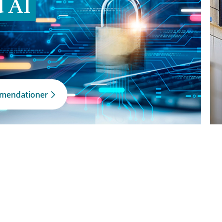
d AI
mmendationer