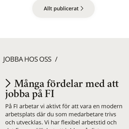
Allt publicerat
JOBBA HOS OSS
Många fördelar med att
Utvecklas på en
jobba på FI
På FI arbetar vi aktivt för att vara en modern
meningsfull och
arbetsplats där du som medarbetare trivs
och utvecklas. Vi har flexibel arbetstid och
flexibel