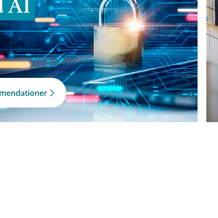
d AI
mmendationer