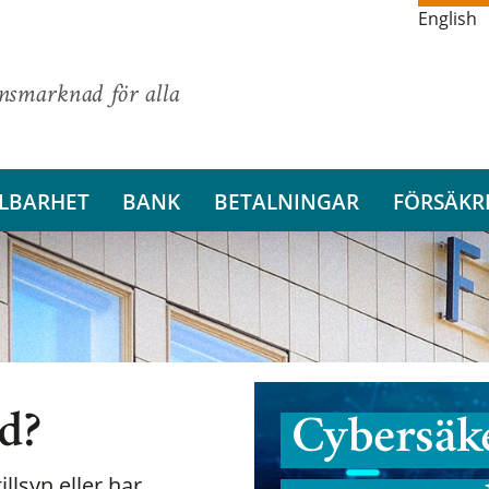
English
ansmarknad för alla
LBARHET
BANK
BETALNINGAR
FÖRSÄKR
nd?
Cybersäke
illsyn eller har