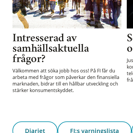
Intresserad av
S
samhällsaktuella
o
frågor?
Ju
ko
Välkommen att söka jobb hos oss! På FI får du
te
arbeta med frågor som påverkar den finansiella
frå
marknaden, bidrar till en hållbar utveckling och
stärker konsumentskyddet.
Diariet
FI:s varningslista