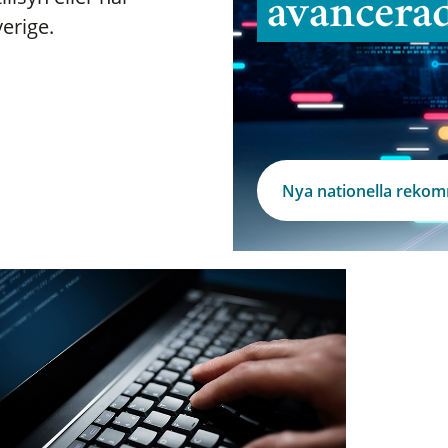
avancera
verige.
Nya nationella reko