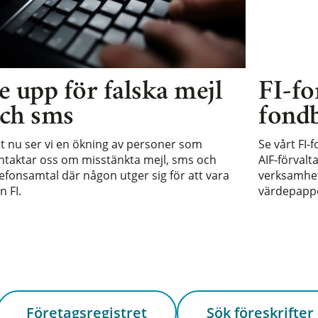
e upp för falska mejl
FI-fo
ch sms
fondb
st nu ser vi en ökning av personer som
Se vårt FI-
ntaktar oss om misstänkta mejl, sms och
AIF-förvalt
lefonsamtal där någon utger sig för att vara
verksamhet 
n FI.
värdepappe
Företagsregistret
Sök föreskrifter 