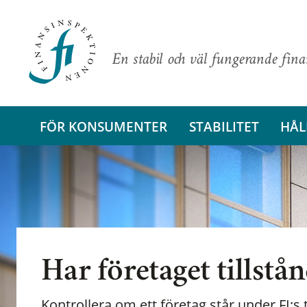
En stabil och väl fungerande fin
FÖR KONSUMENTER
STABILITET
HÅL
Har företaget tillstå
Kontrollera om ett företag står under FI:s t