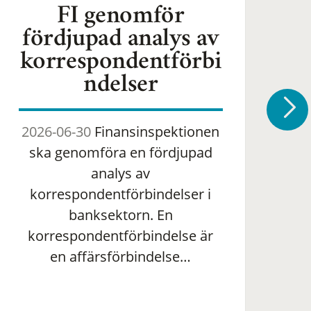
FI genomför
fördjupad analys av
korrespondentförbi
ndelser
2026-06-30
Finansinspektionen
2
ska genomföra en fördjupad
om 
analys av
ha
korrespondentförbindelser i
banksektorn. En
om
korrespondentförbindelse är
en affärsförbindelse…