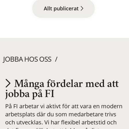
Allt publicerat
JOBBA HOS OSS
Många fördelar med att
Utvecklas på en
jobba på FI
På FI arbetar vi aktivt för att vara en modern
meningsfull och
arbetsplats där du som medarbetare trivs
och utvecklas. Vi har flexibel arbetstid och
flexibel