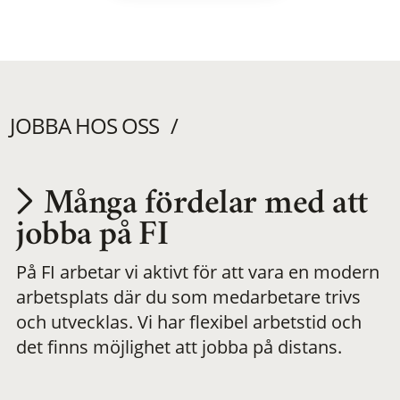
JOBBA HOS OSS
Många fördelar med att
Utvecklas på en
jobba på FI
På FI arbetar vi aktivt för att vara en modern
meningsfull och
arbetsplats där du som medarbetare trivs
och utvecklas. Vi har flexibel arbetstid och
flexibel
det finns möjlighet att jobba på distans.
arbetsplats