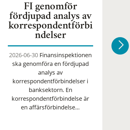
FI genomför
fördjupad analys av
korrespondentförbi
ndelser
2026-06-30
Finansinspektionen
2
ska genomföra en fördjupad
om 
analys av
ha
korrespondentförbindelser i
banksektorn. En
om
korrespondentförbindelse är
en affärsförbindelse…