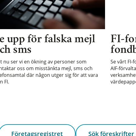
e upp för falska mejl
FI-fo
ch sms
fondb
st nu ser vi en ökning av personer som
Se vårt FI-
ntaktar oss om misstänkta mejl, sms och
AIF-förvalt
lefonsamtal där någon utger sig för att vara
verksamhet 
n FI.
värdepappe
Företagsregistret
Sök föreskrifter 