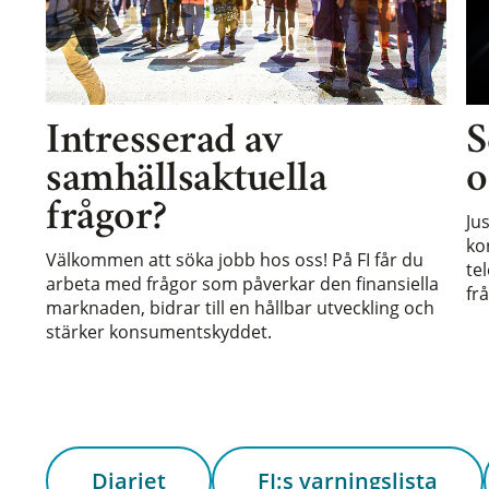
Intresserad av
S
samhällsaktuella
o
frågor?
Ju
ko
Välkommen att söka jobb hos oss! På FI får du
te
arbeta med frågor som påverkar den finansiella
frå
marknaden, bidrar till en hållbar utveckling och
stärker konsumentskyddet.
Diariet
FI:s varningslista