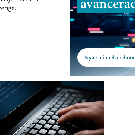
avancera
verige.
Nya nationella reko