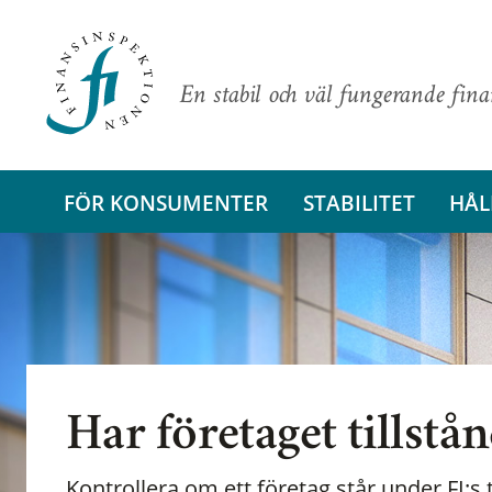
En stabil och väl fungerande fin
FÖR KONSUMENTER
STABILITET
HÅL
Har företaget tillstå
Kontrollera om ett företag står under FI:s t