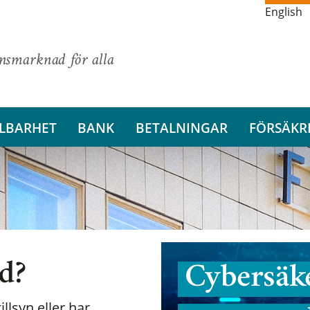
English
ansmarknad för alla
LBARHET
BANK
BETALNINGAR
FÖRSÄKR
nd?
Cybersäke
illsyn eller har