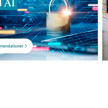
d AI
mmendationer