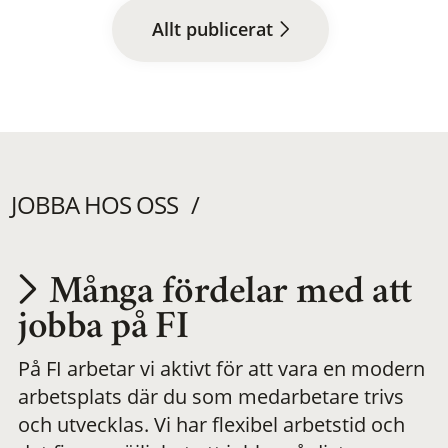
Allt publicerat
JOBBA HOS OSS
Många fördelar med att
Utvecklas på en
jobba på FI
På FI arbetar vi aktivt för att vara en modern
meningsfull och
arbetsplats där du som medarbetare trivs
och utvecklas. Vi har flexibel arbetstid och
flexibel