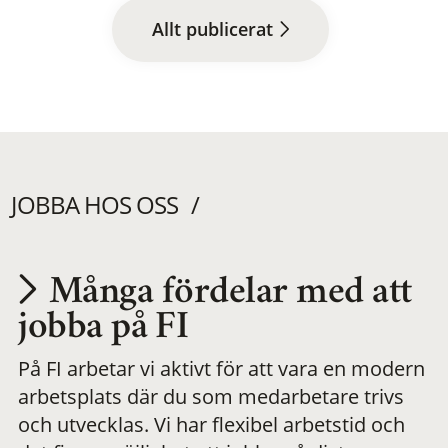
Allt publicerat
JOBBA HOS OSS
Många fördelar med att
Utvecklas på en
jobba på FI
På FI arbetar vi aktivt för att vara en modern
meningsfull och
arbetsplats där du som medarbetare trivs
och utvecklas. Vi har flexibel arbetstid och
flexibel