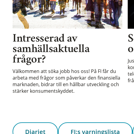
Intresserad av
S
samhällsaktuella
o
frågor?
Ju
ko
Välkommen att söka jobb hos oss! På FI får du
te
arbeta med frågor som påverkar den finansiella
frå
marknaden, bidrar till en hållbar utveckling och
stärker konsumentskyddet.
Diariet
FI:s varningslista