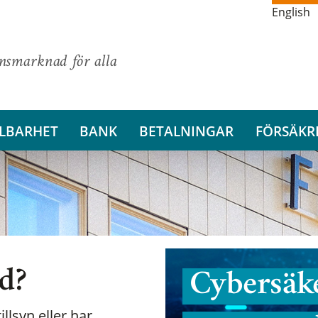
English
ansmarknad för alla
LBARHET
BANK
BETALNINGAR
FÖRSÄKR
nd?
Cybersäke
illsyn eller har