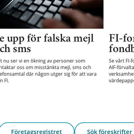
e upp för falska mejl
FI-fo
ch sms
fondb
st nu ser vi en ökning av personer som
Se vårt FI-
ntaktar oss om misstänkta mejl, sms och
AIF-förvalt
lefonsamtal där någon utger sig för att vara
verksamhet 
n FI.
värdepappe
Företagsregistret
Sök föreskrifter 