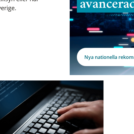
avancera
verige.
Nya nationella reko