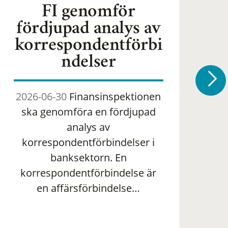
FI genomför
fördjupad analys av
korrespondentförbi
ndelser
2026-06-30
Finansinspektionen
2
ska genomföra en fördjupad
om 
analys av
ha
korrespondentförbindelser i
banksektorn. En
om
korrespondentförbindelse är
en affärsförbindelse…