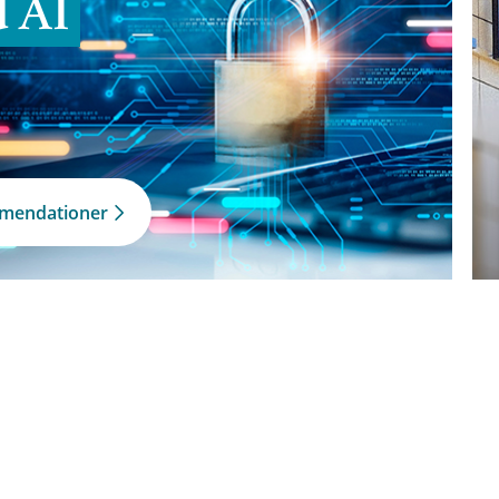
d AI
mmendationer