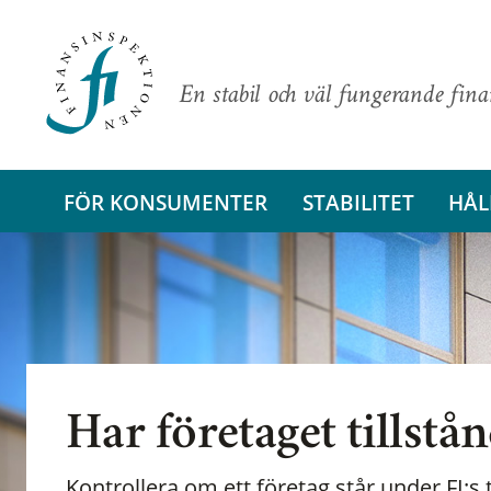
En stabil och väl fungerande fin
FÖR KONSUMENTER
STABILITET
HÅL
Har företaget tillstå
Kontrollera om ett företag står under FI:s t