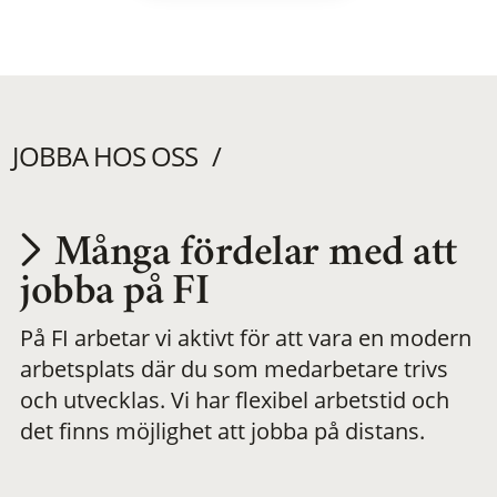
JOBBA HOS OSS
Många fördelar med att
Utvecklas på en
jobba på FI
På FI arbetar vi aktivt för att vara en modern
meningsfull och
arbetsplats där du som medarbetare trivs
och utvecklas. Vi har flexibel arbetstid och
flexibel
det finns möjlighet att jobba på distans.
arbetsplats