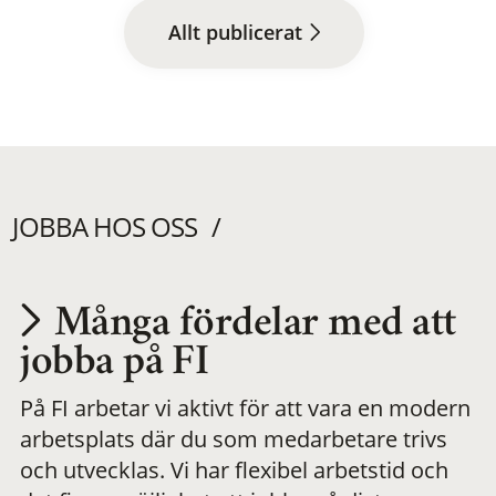
Allt publicerat
JOBBA HOS OSS
Många fördelar med att
Utvecklas på en
jobba på FI
På FI arbetar vi aktivt för att vara en modern
meningsfull och
arbetsplats där du som medarbetare trivs
och utvecklas. Vi har flexibel arbetstid och
flexibel