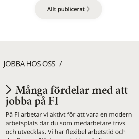
Allt publicerat
JOBBA HOS OSS
Många fördelar med att
Utvecklas på en
jobba på FI
På FI arbetar vi aktivt för att vara en modern
meningsfull och
arbetsplats där du som medarbetare trivs
och utvecklas. Vi har flexibel arbetstid och
flexibel