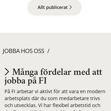
Allt publicerat
JOBBA HOS OSS
Många fördelar med att
Utvecklas på en
jobba på FI
På FI arbetar vi aktivt för att vara en modern
meningsfull och
arbetsplats där du som medarbetare trivs
och utvecklas. Vi har flexibel arbetstid och
flexibel