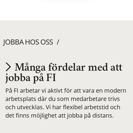
JOBBA HOS OSS
Många fördelar med att
Utvecklas på en
jobba på FI
På FI arbetar vi aktivt för att vara en modern
meningsfull och
arbetsplats där du som medarbetare trivs
och utvecklas. Vi har flexibel arbetstid och
flexibel
det finns möjlighet att jobba på distans.
arbetsplats