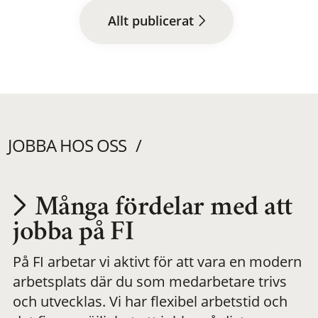
Allt publicerat
JOBBA HOS OSS
Många fördelar med att
Utvecklas på en
jobba på FI
På FI arbetar vi aktivt för att vara en modern
meningsfull och
arbetsplats där du som medarbetare trivs
och utvecklas. Vi har flexibel arbetstid och
flexibel