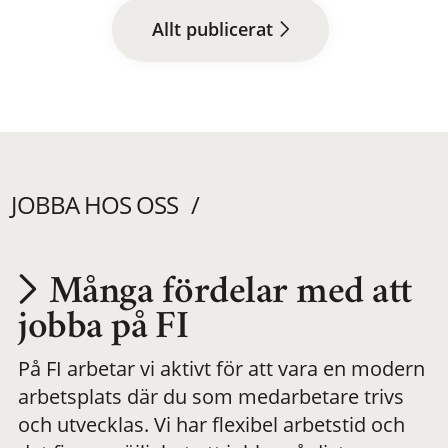
Allt publicerat
JOBBA HOS OSS
Många fördelar med att
Utvecklas på en
jobba på FI
På FI arbetar vi aktivt för att vara en modern
meningsfull och
arbetsplats där du som medarbetare trivs
och utvecklas. Vi har flexibel arbetstid och
flexibel