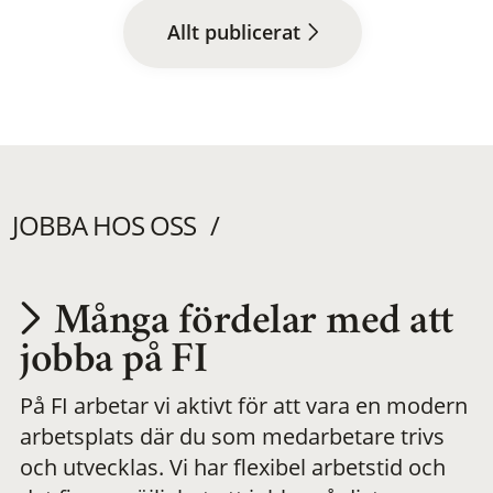
Allt publicerat
JOBBA HOS OSS
Många fördelar med att
Utvecklas på en
jobba på FI
På FI arbetar vi aktivt för att vara en modern
meningsfull och
arbetsplats där du som medarbetare trivs
och utvecklas. Vi har flexibel arbetstid och
flexibel