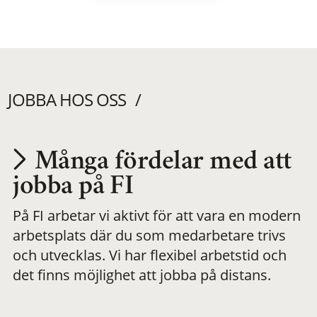
JOBBA HOS OSS
Många fördelar med att
Utvecklas på en
jobba på FI
På FI arbetar vi aktivt för att vara en modern
meningsfull och
arbetsplats där du som medarbetare trivs
och utvecklas. Vi har flexibel arbetstid och
flexibel
det finns möjlighet att jobba på distans.
arbetsplats