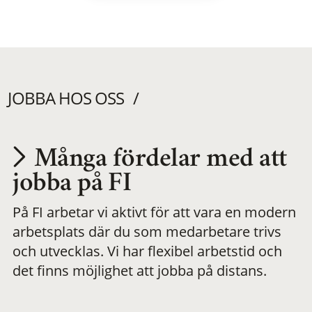
JOBBA HOS OSS
Många fördelar med att
Utvecklas på en
jobba på FI
På FI arbetar vi aktivt för att vara en modern
meningsfull och
arbetsplats där du som medarbetare trivs
och utvecklas. Vi har flexibel arbetstid och
flexibel
det finns möjlighet att jobba på distans.
arbetsplats