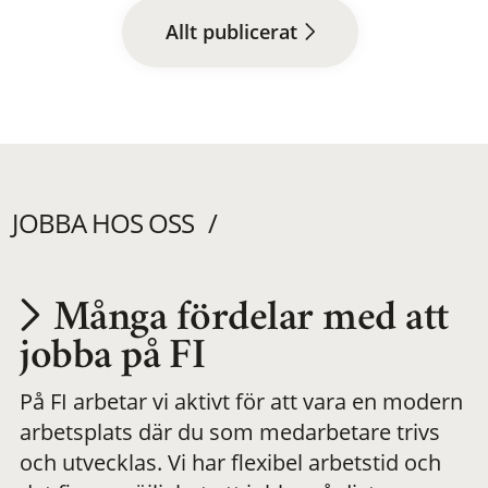
Allt publicerat
JOBBA HOS OSS
Många fördelar med att
Utvecklas på en
jobba på FI
På FI arbetar vi aktivt för att vara en modern
meningsfull och
arbetsplats där du som medarbetare trivs
och utvecklas. Vi har flexibel arbetstid och
flexibel