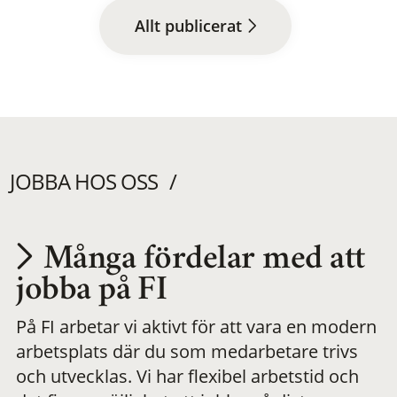
Allt publicerat
JOBBA HOS OSS
Många fördelar med att
Utvecklas på en
jobba på FI
På FI arbetar vi aktivt för att vara en modern
meningsfull och
arbetsplats där du som medarbetare trivs
och utvecklas. Vi har flexibel arbetstid och
flexibel