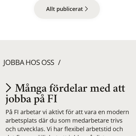
Allt publicerat
JOBBA HOS OSS
Många fördelar med att
Utvecklas på en
jobba på FI
På FI arbetar vi aktivt för att vara en modern
meningsfull och
arbetsplats där du som medarbetare trivs
och utvecklas. Vi har flexibel arbetstid och
flexibel