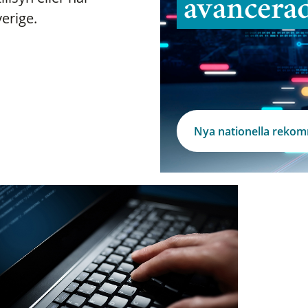
avancera
verige.
Nya nationella reko