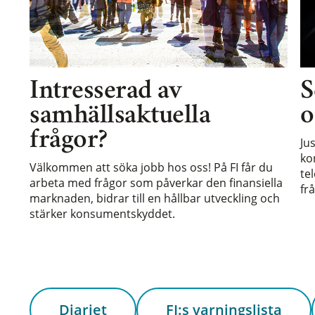
Intresserad av
S
samhällsaktuella
o
frågor?
Ju
ko
Välkommen att söka jobb hos oss! På FI får du
te
arbeta med frågor som påverkar den finansiella
frå
marknaden, bidrar till en hållbar utveckling och
stärker konsumentskyddet.
Diariet
FI:s varningslista