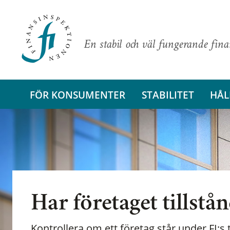
En stabil och väl fungerande fin
FÖR KONSUMENTER
STABILITET
HÅL
Har företaget tillstå
Kontrollera om ett företag står under FI:s t