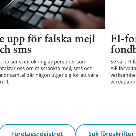
e upp för falska mejl
FI-fo
ch sms
fondb
st nu ser vi en ökning av personer som
Se vårt FI-
ntaktar oss om misstänkta mejl, sms och
AIF-förvalt
lefonsamtal där någon utger sig för att vara
verksamhet 
n FI.
värdepappe
Företagsregistret
Sök föreskrifter 