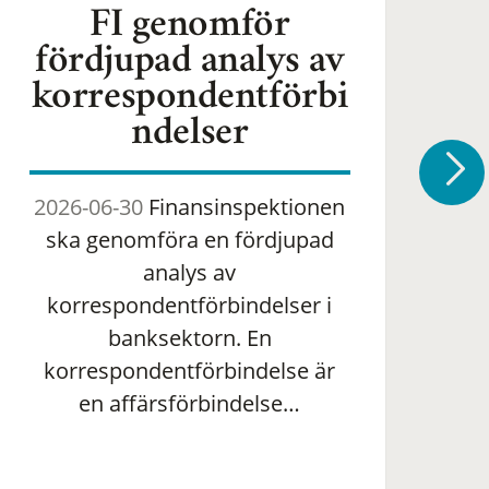
FI genomför
fördjupad analys av
korrespondentförbi
ndelser
2026-06-30
Finansinspektionen
2
ska genomföra en fördjupad
om 
analys av
ha
korrespondentförbindelser i
banksektorn. En
om
korrespondentförbindelse är
en affärsförbindelse…