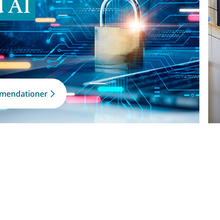
d AI
mmendationer