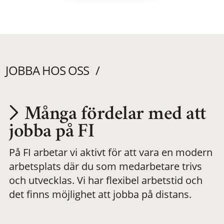
JOBBA HOS OSS
Många fördelar med att
Utvecklas på en
jobba på FI
På FI arbetar vi aktivt för att vara en modern
meningsfull och
arbetsplats där du som medarbetare trivs
och utvecklas. Vi har flexibel arbetstid och
flexibel
det finns möjlighet att jobba på distans.
arbetsplats