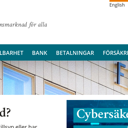
English
ansmarknad för alla
LBARHET
BANK
BETALNINGAR
FÖRSÄKR
nd?
Cybersäke
illsyn eller har