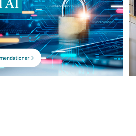
d AI
mmendationer