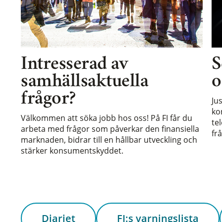
Intresserad av
S
samhällsaktuella
o
frågor?
Ju
ko
Välkommen att söka jobb hos oss! På FI får du
te
arbeta med frågor som påverkar den finansiella
frå
marknaden, bidrar till en hållbar utveckling och
stärker konsumentskyddet.
Diariet
FI:s varningslista