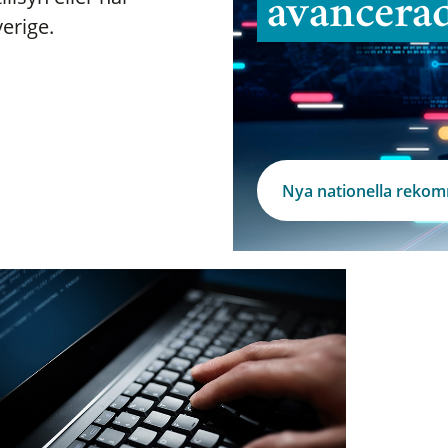
avancera
verige.
Nya nationella reko