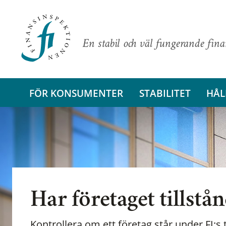
En stabil och väl fungerande fin
FÖR KONSUMENTER
STABILITET
HÅL
Har företaget tillstå
Kontrollera om ett företag står under FI:s t