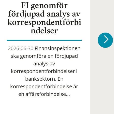
FI genomför
fördjupad analys av
korrespondentförbi
ndelser
2026-06-30
Finansinspektionen
2
ska genomföra en fördjupad
om 
analys av
ha
korrespondentförbindelser i
banksektorn. En
om
korrespondentförbindelse är
en affärsförbindelse…