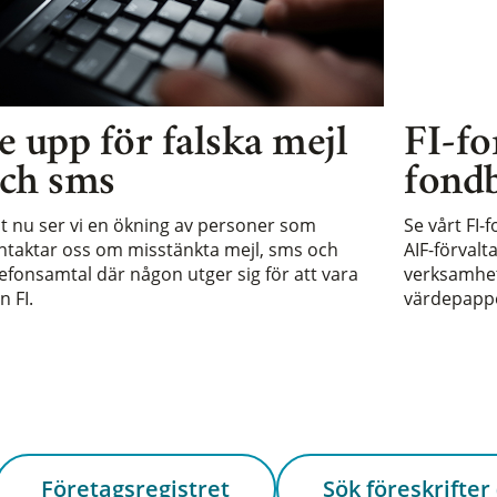
e upp för falska mejl
FI-fo
ch sms
fondb
st nu ser vi en ökning av personer som
Se vårt FI-
ntaktar oss om misstänkta mejl, sms och
AIF-förvalt
lefonsamtal där någon utger sig för att vara
verksamhet 
n FI.
värdepappe
Företagsregistret
Sök föreskrifter 